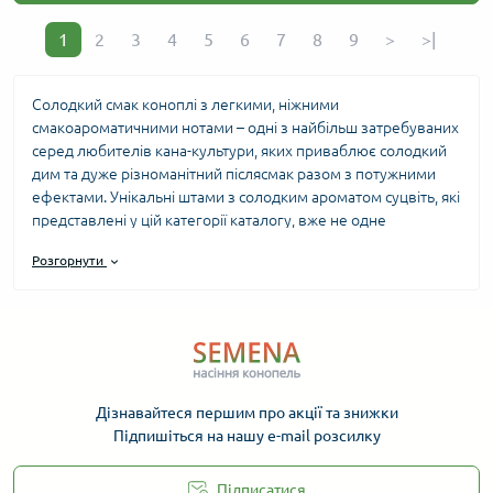
1
2
3
4
5
6
7
8
9
>
>|
Солодкий смак коноплі з легкими, ніжними
смакоароматичними нотами – одні з найбільш затребуваних
серед любителів кана-культури, яких приваблює солодкий
дим та дуже різноманітний післясмак разом з потужними
ефектами. Унікальні штами з солодким ароматом суцвіть, які
представлені у цій категорії каталогу, вже не одне
десятиліття займають верхні рядки світових рейтингів.
Розгорнути
Насіння марихуани з солодким ароматом від провідних
сідбанків у країнах, де легалізували канабіс, дає змогу
виростити рослини із середнім та високим рівнем
ТГК
(тетрагідроканабінолу) – від 15 до 22% та вище, демонструє
високу продуктивність та відмінно проявляє себе навіть у
непростих умовах вирощування.
Дізнавайтеся першим про акції та знижки
Підпишіться на нашу e-mail розсилку
Сорти коноплі із солодким
смаком: особливості
Підписатися