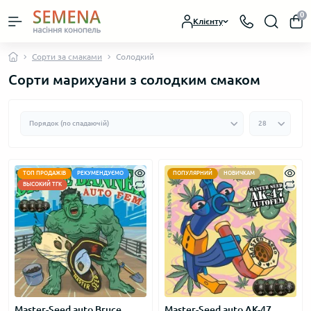
0
Клієнту
Сорти за смаками
Солодкий
Сорти марихуани з солодким смаком
ТОП ПРОДАЖІВ
РЕКУМЕНДУЄМО
ПОПУЛЯРНИЙ
НОВИЧКАМ
ВЫСОКИЙ ТГК
Master-Seed auto Bruce
Master-Seed auto АК-47