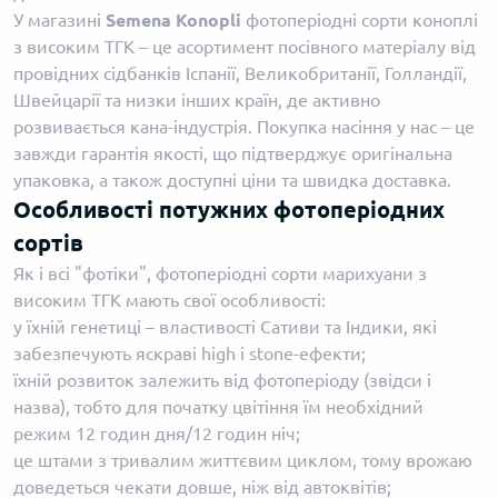
У магазині
Semena Konopli
фотоперіодні сорти коноплі
з високим ТГК – це асортимент посівного матеріалу від
провідних сідбанків Іспанії, Великобританії, Голландії,
Швейцарії та низки інших країн, де активно
розвивається кана-індустрія. Покупка насіння у нас – це
завжди гарантія якості, що підтверджує оригінальна
упаковка, а також доступні ціни та швидка доставка.
Особливості потужних фотоперіодних
сортів
Як і всі "фотіки", фотоперіодні сорти марихуани з
високим ТГК мають свої особливості:
у їхній генетиці – властивості Сативи та Індики, які
забезпечують яскраві high і stone-ефекти;
їхній розвиток залежить від фотоперіоду (звідси і
назва), тобто для початку цвітіння їм необхідний
режим 12 годин дня/12 годин ніч;
це штами з тривалим життєвим циклом, тому врожаю
доведеться чекати довше, ніж від автоквітів;