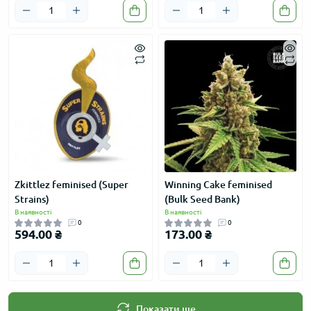
Zkittlez feminised (Super
Winning Cake feminised
Strains)
(Bulk Seed Bank)
В наявності
В наявності
0
0
594.00 ₴
173.00 ₴
Показати ще