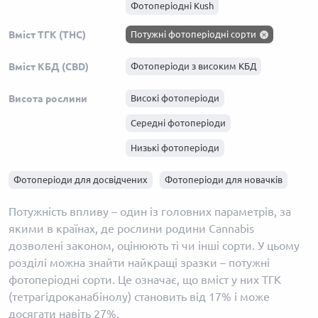
Фотоперіодні Kush
Фотоперіодні Haze
Вміст ТГК (THC)
Потужні фотоперіодні сорти
Фотоперіодні Skunk
Вміст КБД (CBD)
Фотоперіоди з високим КБД
Фотоперіодні Afghani
Висота рослини
Високі фотоперіоди
Середні фотоперіоди
Низькі фотоперіоди
Фотоперіоди для досвідчених
Фотоперіоди для новачків
Потужність впливу – один із головних параметрів, за
якими в країнах, де рослини родини Cannabis
дозволені законом, оцінюють ті чи інші сорти. У цьому
розділі можна знайти найкращі зразки – потужні
фотоперіодні сорти. Це означає, що вміст у них ТГК
(тетрагідроканабінолу) становить від 17% і може
досягати навіть 27%.