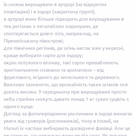
їх можна вирощувати в аутдорі (на відкритих
плантаціях) і в індорі (закритому ґрунті);
в аутдорі вони більше підходять для вирощування в
тих регіонах з легалайзом марихуани, де
спостерігається довге літо, наприклад, на
Піренейському півострові;
для північних регіонів, де осінь настає вже у вересні,
краще вибирати сорти для індору;
окрім потужного впливу, такі сорти приваблюють
оригінальними смаками та ароматами – від
фруктового, ягідного до земельного та деревного.
Важливо зазначити, що врожайність таких штамів теж
досить висока. У середньому при вирощуванні просто
неба стрейни можуть давати понад 1 кг сухих суцвіть з
одного куща.
Догляд за фотоперіодними рослинами в індорі вимагає
уваги від гроверів (рослинників), тому в Іспанії, на
Мальті їх частіше вибирають досвідчені фахівці. Але це
не означає, що новачкам вони не під силу. Як показує