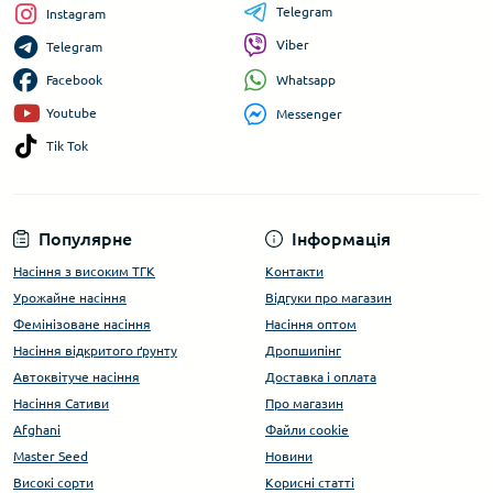
Telegram
Instagram
Viber
Telegram
Whatsapp
Facebook
Youtube
Messenger
Tik Tok
Популярне
Інформація
Насіння з високим ТГК
Контакти
Урожайне насіння
Відгуки про магазин
Фемінізоване насіння
Насіння оптом
Насіння відкритого ґрунту
Дропшипінг
Автоквітуче насіння
Доставка і оплата
Насіння Сативи
Про магазин
Afghani
Файли cookie
Master Seed
Новини
Високі сорти
Корисні статті