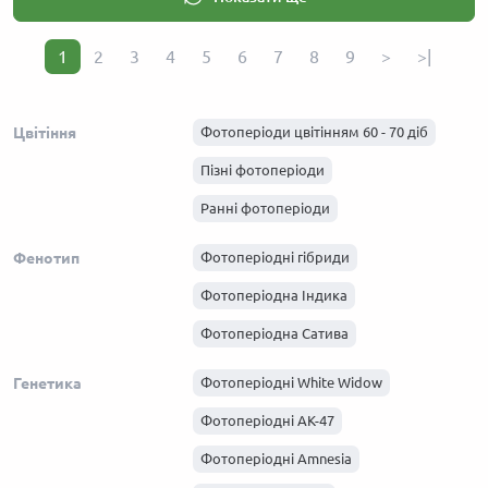
1
2
3
4
5
6
7
8
9
>
>|
Цвітіння
Фотоперіоди цвітінням 60 - 70 діб
Пізні фотоперіоди
Ранні фотоперіоди
Фенотип
Фотоперіодні гібриди
Фотоперіодна Індика
Фотоперіодна Сатива
Генетика
Фотоперіодні White Widow
Фотоперіодні АК-47
Фотоперіодні Amnesia