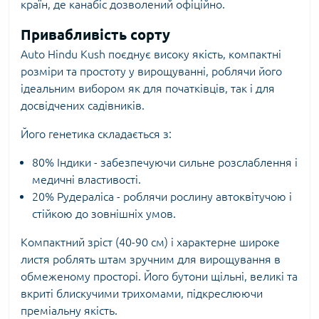
країн, де канабіс дозволений офіційно.
Привабливість сорту
Auto Hindu Kush поєднує високу якість, компактні
розміри та простоту у вирощуванні, роблячи його
ідеальним вибором як для початківців, так і для
досвідчених садівників.
Його генетика складається з:
80% Індики - забезпечуючи сильне розслаблення і
медичні властивості.
20% Рудераліса - роблячи рослину автоквітучою і
стійкою до зовнішніх умов.
Компактний зріст (40-90 см) і характерне широке
листя роблять штам зручним для вирощування в
обмеженому просторі. Його бутони щільні, великі та
вкриті блискучими трихомами, підкреслюючи
преміальну якість.