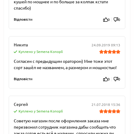
кушей по мощнее и по больше за колпак кстати
спасибо)
Відповісти
0
0
Никита
24.09.2019 09:13
Куплено у Semena Konopli
Согласен с предыдущим оратором) Мне тоже этот
сорт зашёл не названием, а размером и мощностью!
Відповісти
0
0
Сергей
21.07.2018 15:36
Куплено у Semena Konopli
Советую магазин после оформления заказа мне
перезвонил сотрудник магазина дабы сообщить что
заказ готов есть всё в наличии , спросили нужна ли