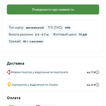
Повідомити про наявність
Тип сорту:
ТГК (THC):
автоквітучий
18%
Висота рослини:
Життєвий цикл:
0.5 - 0.7 м.
70 діб
Урожай:
40 г. з рослини
Доставка
Новою поштою у відділення та поштомати
від 75 ₴
Укрпоштою у відділення по Україні
від 35 ₴
Оплата