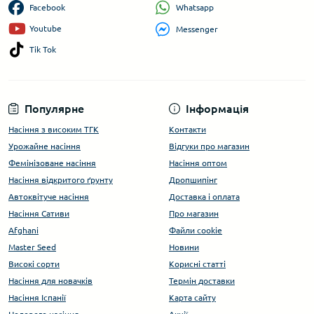
Whatsapp
Facebook
Youtube
Messenger
Tik Tok
Популярне
Інформація
Насіння з високим ТГК
Контакти
Урожайне насіння
Відгуки про магазин
Фемінізоване насіння
Насіння оптом
Насіння відкритого ґрунту
Дропшипінг
Автоквітуче насіння
Доставка і оплата
Насіння Сативи
Про магазин
Afghani
Файли cookie
Master Seed
Новини
Високі сорти
Корисні статті
Насіння для новачків
Термін доставки
Насіння Іспанії
Карта сайту