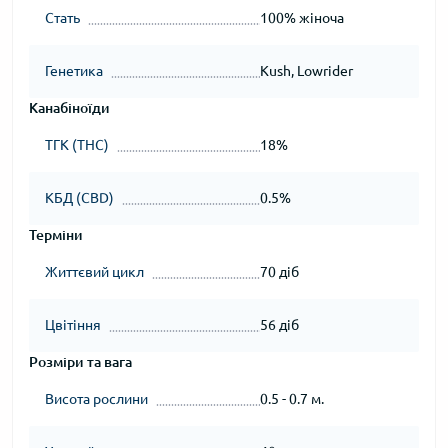
Стать
100% жіноча
Генетика
Kush, Lowrider
Канабіноїди
ТГК (THC)
18%
КБД (CBD)
0.5%
Терміни
Життєвий цикл
70 діб
Цвітіння
56 діб
Розміри та вага
Висота рослини
0.5 - 0.7 м.