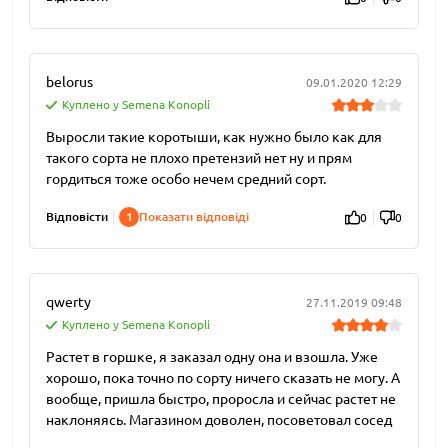
belorus
09.01.2020 12:29
Куплено у Semena Konopli
Выросли такие коротыши, как нужно было как для
такого сорта не плохо претензий нет ну и прям
гордиться тоже особо нечем средний сорт.
Відповісти
1
Показати відповіді
0
0
qwerty
27.11.2019 09:48
Куплено у Semena Konopli
Растет в горшке, я заказал одну она и взошла. Уже
хорошо, пока точно по сорту ничего сказать не могу. А
вообще, пришла быстро, проросла и сейчас растет не
наклоняясь. Магазином доволен, посоветовал сосед