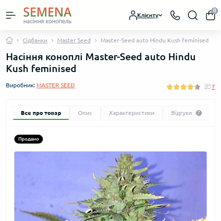
0
Клієнту
Сідбанки
Master Seed
Master-Seed auto Hindu Kush feminised
Насіння коноплі Master-Seed auto Hindu
Kush feminised
Виробник:
MASTER SEED
7
Все про товар
Опис
Характеристики
Відгуки
7
Продано