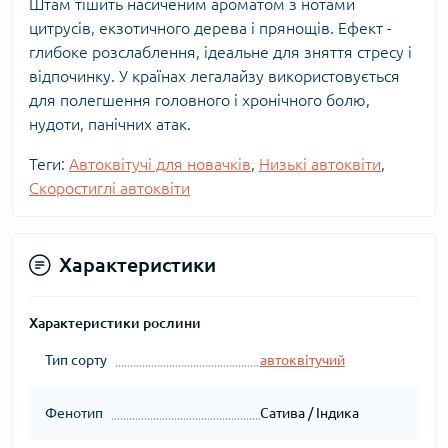
Штам тішить насиченим ароматом з нотами
цитрусів, екзотичного дерева і прянощів. Ефект -
глибоке розслаблення, ідеальне для зняття стресу і
відпочинку. У країнах легалайзу використовується
для полегшення головного і хронічного болю,
нудоти, панічних атак.
Теги:
Автоквітучі для новачків
,
Низькі автоквіти
,
Скоростиглі автоквіти
Характеристики
Характеристики рослини
Тип сорту
автоквітучий
Фенотип
Сатива / Індика