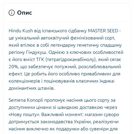
Опис
Hindu Kush від іспанського сідбанку MASTER SEED -
це унікальний автоквітучий фемінізований сорт,
який втілює в собі легендарну генетичну спадщину
регіону Гіндукуш. Однією з ключових особливостей
є його вміст ТГК (тетрагідроканабінолу), який сягає
20%, що забезпечує потужний, розслаблювальний
ефект. Це робить його особливо привабливим для
колекціонерів і поціновувачів класичних Індика-
домінантних штамів.
Semena Konopli пропонує насіння цього сорту за
доступними цінами зі швидкою доставкою через
«Нову пошту». Важливий момент: магазин суворо
дотримується законодавства України, реалізуючи
насіння виключно як подарунки або сувеніри для