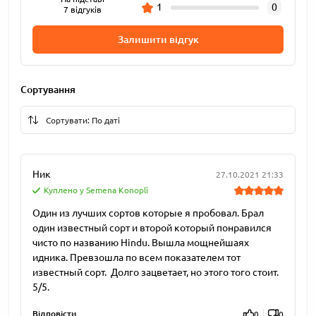
1
0
7 відгуків
Залишити відгук
Сортування
Ник
27.10.2021 21:33
Куплено у Semena Konopli
Один из лучших сортов которые я пробовал. Брал
один известный сорт и второй который понравился
чисто по названию Hindu. Вышла мощнейшаях
идника. Превзошла по всем показателем тот
известный сорт. Долго зацветает, но этого того стоит.
5/5.
Відповісти
0
0