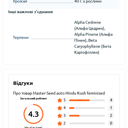
Урожай
40 г. з рослини
Інші важливі з'єднання
Alpha Cedrene
(Альфа Цедрен),
Alpha Pinene (Альфа
Терпени
Пінен), Beta
Caryophyllene (Бета
Каріофіллен)
Відгуки
Про товар Master-Seed auto Hindu Kush feminised
Загальний рейтинг
5
4
4
1
4.3
3
2
2
0
На підставі