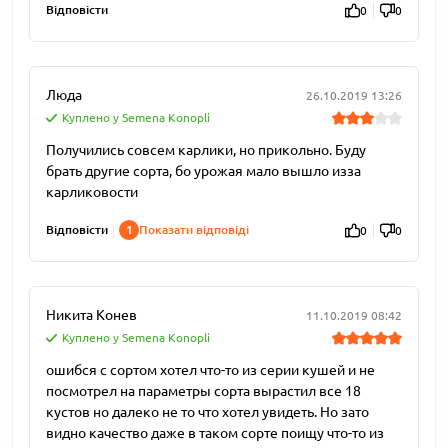
Відповісти
0
0
Люда
26.10.2019 13:26
Куплено у Semena Konopli
Получились совсем карлики, но прикольно. Буду
брать другие сорта, бо урожая мало вышло изза
карликовости
Відповісти
1
Показати відповіді
0
0
Никита Конев
11.10.2019 08:42
Куплено у Semena Konopli
ошибся с сортом хотел что-то из серии кушей и не
посмотрел на параметры сорта вырастил все 18
кустов но далеко не то что хотел увидеть. Но зато
видно качество даже в таком сорте поищу что-то из