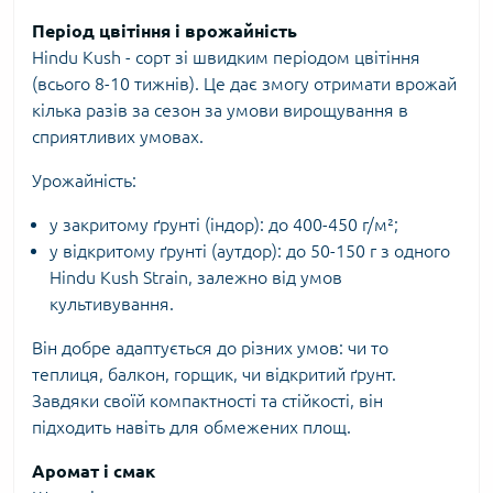
Період цвітіння і врожайність
Hindu Kush - сорт зі швидким періодом цвітіння
(всього 8-10 тижнів). Це дає змогу отримати врожай
кілька разів за сезон за умови вирощування в
сприятливих умовах.
Урожайність:
у закритому ґрунті (індор): до 400-450 г/м²;
у відкритому ґрунті (аутдор): до 50-150 г з одного
Hindu Kush Strain, залежно від умов
культивування.
Він добре адаптується до різних умов: чи то
теплиця, балкон, горщик, чи відкритий ґрунт.
Завдяки своїй компактності та стійкості, він
підходить навіть для обмежених площ.
Аромат і смак