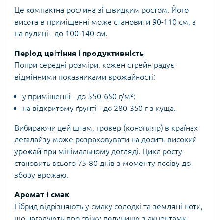
Це компактна рослина зі швидким ростом. Його
висота в приміщенні може становити 90-110 см, а
на вулиці - до 100-140 см.
Період цвітіння і продуктивність
Попри середні розміри, кожен стрейн радує
відмінними показниками врожайності:
у приміщенні - до 550-650 г/м²;
на відкритому ґрунті - до 280-350 г з куща.
Вибираючи цей штам, гровер (конопляр) в країнах
легалайзу може розраховувати на досить високий
урожай при мінімальному догляді. Цикл росту
становить всього 75-80 днів з моменту посіву до
збору врожаю.
Аромат і смак
Гібрид відрізняють у смаку солодкі та земляні ноти,
що нагадують про свіжу полуницю з акцентами