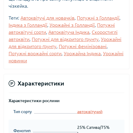
чізкейка.
Теги:
Автоквітучі для новачків
,
Потужні з Голландії
,
Індика з Голландії
,
Урожайні з Голландії
,
Потужні
автоквітучі сорти
,
Автоквітуча Індика
,
Скоростиглі
автоквіти
,
Потужні для відкритого ґрунту
,
Урожайні
для відкритого ґрунту
,
Потужні фемінізовані
,
Потужні врожайні сорти
,
Урожайна Індика
,
Урожайні
новинки
Характеристики
Характеристики рослини
Тип сорту
автоквітучий
25% Сатива/75%
Фенотип