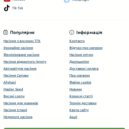
Tik Tok
Популярне
Інформація
Насіння з високим ТГК
Контакти
Урожайне насіння
Відгуки про магазин
Фемінізоване насіння
Насіння оптом
Насіння відкритого ґрунту
Дропшипінг
Автоквітуче насіння
Доставка і оплата
Насіння Сативи
Про магазин
Afghani
Файли cookie
Master Seed
Новини
Високі сорти
Корисні статті
Насіння для новачків
Термін доставки
Насіння Іспанії
Карта сайту
Недороге насіння
Акції