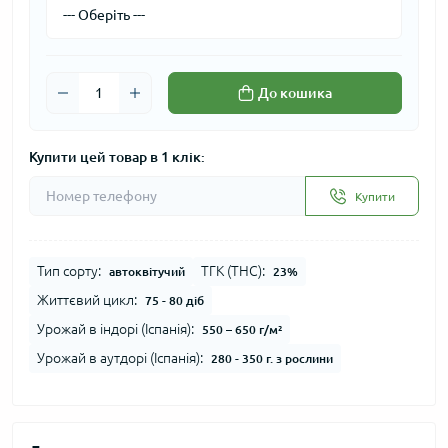
До кошика
Купити цей товар в 1 клік:
Купити
Тип сорту:
ТГК (THC):
автоквітучий
23%
Життєвий цикл:
75 - 80 діб
Урожай в індорі (Іспанія):
550 – 650 г/м²
Урожай в аутдорі (Іспанія):
280 - 350 г. з рослини