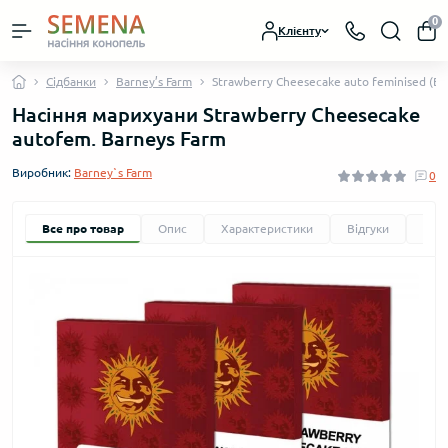
0
Клієнту
Сідбанки
Barney’s Farm
Strawberry Cheesecake auto feminised (Ba
Насіння марихуани Strawberry Cheesecake
autofem. Barneys Farm
Виробник:
Barney`s Farm
0
Все про товар
Опис
Характеристики
Відгуки
Зап