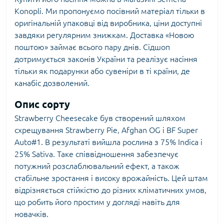
Konopli. Ми пропонуємо посівний матеріал тільки в
оригінальній упаковці від виробника, ціни доступні
завдяки регулярним знижкам. Доставка «Новою
поштою» займає всього пару днів. Сідшоп
дотримується законів України та реалізує насіння
тільки як подарунки або сувеніри в ті країни, де
канабіс дозволений.
Опис сорту
Strawberry Cheesecake був створений шляхом
схрещування Strawberry Pie, Afghan OG і BF Super
Auto#1. В результаті вийшла рослина з 75% Indica і
25% Sativa. Таке співвідношення забезпечує
потужний розслаблювальний ефект, а також
стабільне зростання і високу врожайність. Цей штам
відрізняється стійкістю до різних кліматичних умов,
що робить його простим у догляді навіть для
новачків.