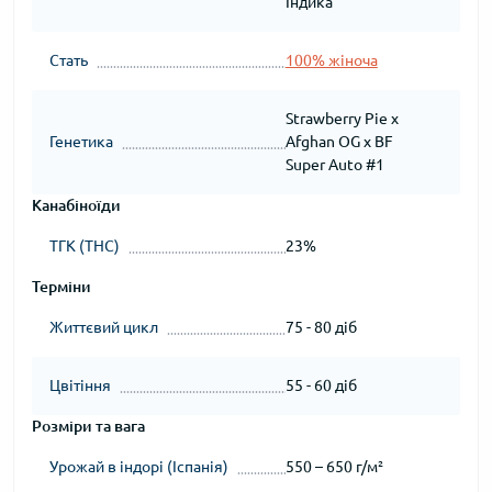
Індика
Стать
100% жіноча
Strawberry Pie x
Генетика
Afghan OG x BF
Super Auto #1
Канабіноїди
ТГК (THC)
23%
Терміни
Життєвий цикл
75 - 80 діб
Цвітіння
55 - 60 діб
Розміри та вага
Урожай в індорі (Іспанія)
550 – 650 г/м²