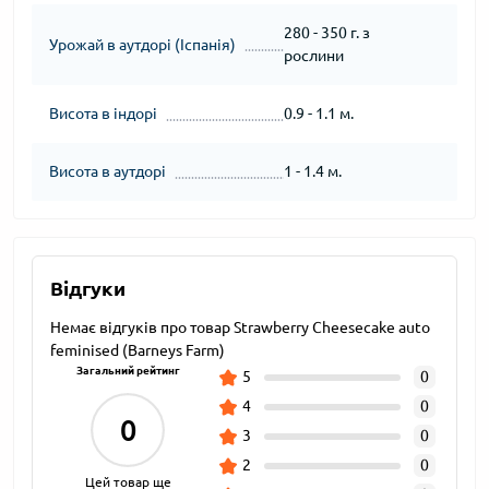
280 - 350 г. з
Урожай в аутдорі (Іспанія)
рослини
Висота в індорі
0.9 - 1.1 м.
Висота в аутдорі
1 - 1.4 м.
Відгуки
Немає відгуків про товар Strawberry Cheesecake auto
feminised (Barneys Farm)
Загальний рейтинг
5
0
4
0
0
3
0
2
0
Цей товар ще